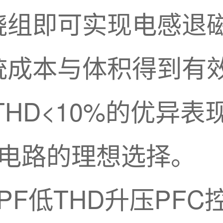
绕组即可实现电感退
统成本与体积得到有
、THD<10%的优异
C恒压电路的理想选择。