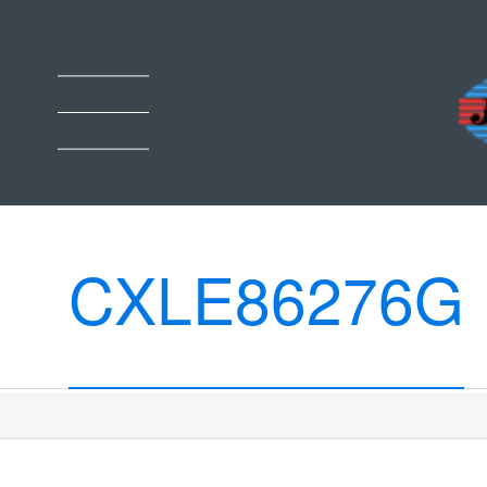
CXLE86276G