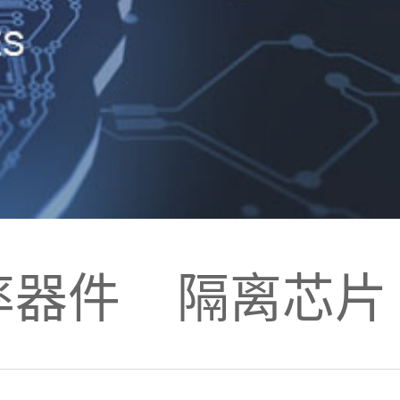
率器件
隔离芯片