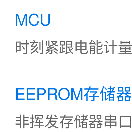
MCU
时刻紧跟电能计
EEPROM存储
非挥发存储器串口I