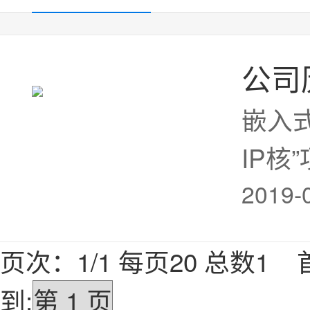
公司
嵌入
IP核
2019-
（民
国电子
页次：1/1 每页20 总数
年10月,
到: