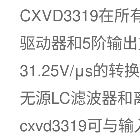
CXVD3319在
驱动器和5阶输出
31.25V/μs的转
无源LC滤波器和
cxvd3319可