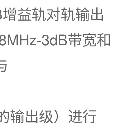
dB增益轨对轨输出
Hz-3dB带宽和
与
。
AC的输出级）进行