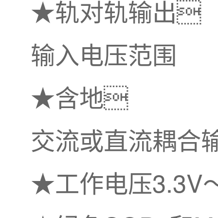
★轨对轨输出
输入电压范围
★含地
交流或直流耦合输
★工作电压3.3V