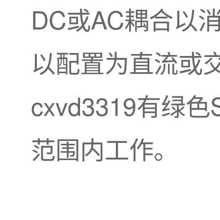
DC或AC耦合以消
以配置为直流或
cxvd3319有绿
范围内工作。