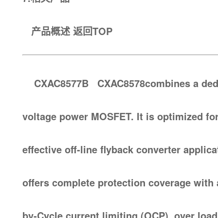
产品概述
返回TOP
CXAC8577B CXAC8578combines a dedicat
voltage power MOSFET. It is optimized fo
effective off-line flyback converter app
offers complete protection coverage with 
by-Cycle current limiting (OCP), over loa