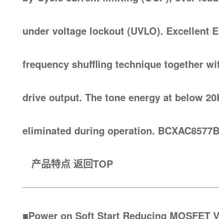
under voltage lockout (UVLO). Excellent 
frequency shuffling technique together wit
drive output. The tone energy at below 20
eliminated during operation. BCXAC8577B
产品特点
返回TOP
■Power on Soft Start Reducing MOSFET 