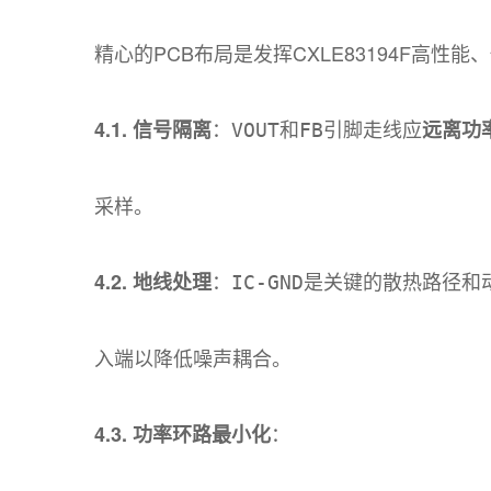
精心的PCB布局是发挥CXLE83194F高性能
：
和
引脚走线应
4.1. 信号隔离
远离功
VOUT
FB
采样。
：
是关键的散热路径和
4.2. 地线处理
IC-GND
入端以降低噪声耦合。
：
4.3. 功率环路最小化