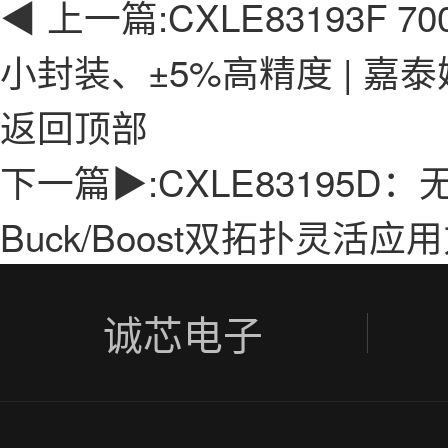
◀ 上一篇:
CXLE83193F 
小封装、±5%高精度 | 嘉
返回顶部
下一篇▶:
CXLE83195
Buck/Boost双拓扑灵活应
诚芯电子