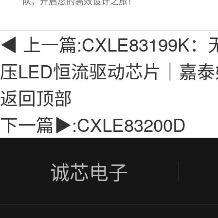
队，开启您的高效设计之旅！
◀ 上一篇:
CXLE83199
压LED恒流驱动芯片｜嘉泰姆
返回顶部
下一篇▶:
CXLE83200D
诚芯电子