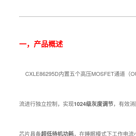
一，产品概述
CXLE86295D内置五个高压MOSFET通道（
流进行独立控制，实现
，有效消
1024级灰度调节
芯片具备
，在睡眠模式下工作电流
超低待机功耗