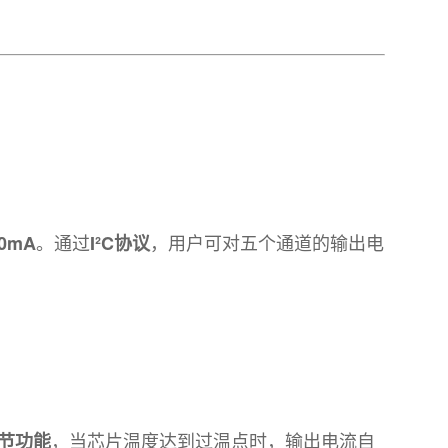
。通过
，用户可对五个通道的输出电
0mA
I²C协议
，当芯片温度达到过温点时，输出电流自
节功能