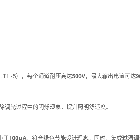
OUT1~5），每个通道耐压高达
，最大输出电流可达
500V
9
除调光过程中的闪烁现象，提升照明舒适度。
小于
，符合绿色节能设计理念。同时，集成
100μA
过温调