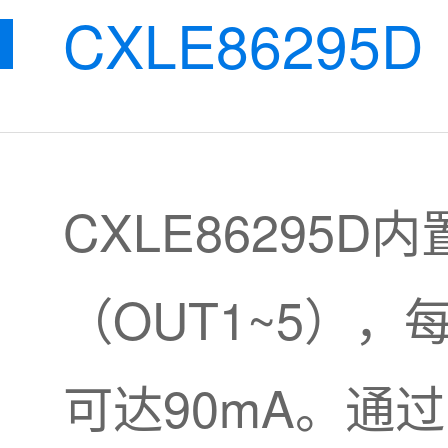
CXLE86295D
CXLE86295D
（OUT1~5）
可达90mA。通