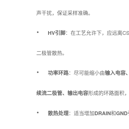
声干扰，保证采样准确。
·
：在工艺允许下，应远离C
HV引脚
二极管散热。
·
：尽可能缩小由
功率环路
输入电容、
形成的环路面积，
续流二极管、输出电容
·
：适当增加
和
散热处理
DRAIN
GND