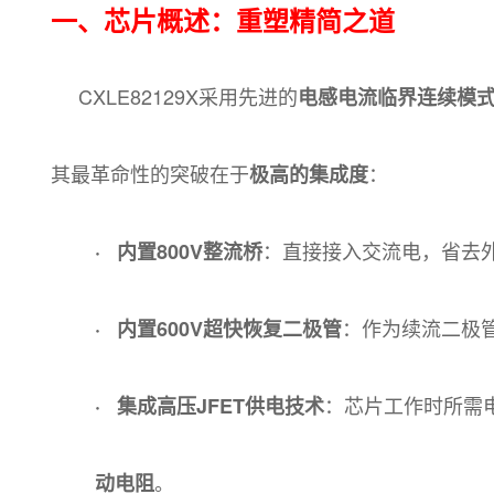
一、芯片概述：重塑精简之道
CXLE82129X采用先进的
电感电流临界连续模式
其最革命性的突破在于
：
极高的集成度
：直接接入交流电，省去
· 内置800V整流桥
：作为续流二极
· 内置600V超快恢复二极管
：芯片工作时所需
· 集成高压JFET供电技术
。
动电阻