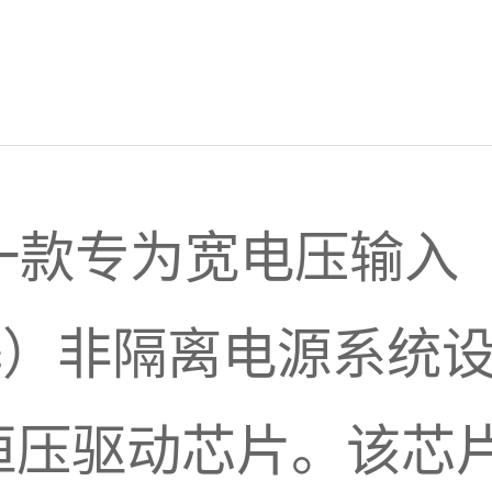
F是一款专为宽电压输入
5Vac）非隔离电源系
恒压驱动芯片。该芯