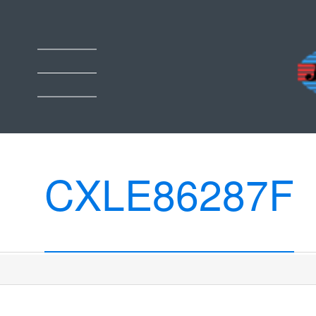
CXLE86287F